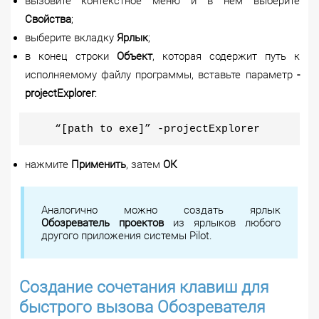
вызовите контекстное меню и в нём выберите
Свойства
;
выберите вкладку
Ярлык
;
в конец строки
Объект
, которая содержит путь к
исполняемому файлу программы, вставьте параметр
-
projectExplorer
:
“[path to exe]” -projectExplorer
нажмите
Применить
, затем
ОК
Аналогично можно создать ярлык
Обозреватель проектов
из ярлыков любого
другого приложения системы Pilot.
Создание сочетания клавиш для
быстрого вызова Обозревателя