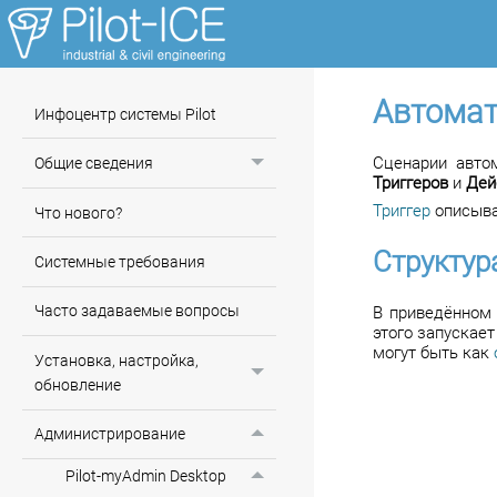
Автома
Инфоцентр системы Pilot
Сценарии авто
Общие сведения
Триггеров
и
Дей
Триггер
описыва
Что нового?
Структур
Системные требования
Часто задаваемые вопросы
В приведённом 
этого запускает
могут быть как
Установка, настройка,
обновление
Администрирование
Pilot-myAdmin Desktop