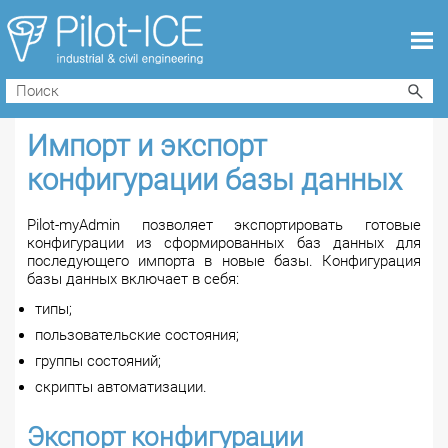
Импорт и экспорт
конфигурации базы данных
Pilot-myAdmin позволяет экспортировать готовые
конфигурации из сформированных баз данных для
последующего импорта в новые базы. Конфигурация
базы данных включает в себя:
типы;
пользовательские состояния;
группы состояний;
скрипты автоматизации.
Экспорт конфигурации