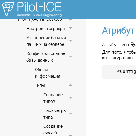
Администрирование
Pilot-myAdmin Desktop
Атрибут
Настройки сервера
Управление базами
Атрибут типа
Бу
данных на сервере
Для того, чтоб
Конфигурирование
конфигурацию:
базы данных
Общая
<Confi
информация
Типы
Создание
типов
Параметры
типа
Создание
связей