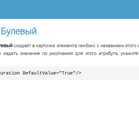
 Булевый
левый
создаёт в карточке элемента чекбокс с названием этого 
ы задать значение по умолчанию для этого атрибута, укажит
guration DefaultValue="True"/>