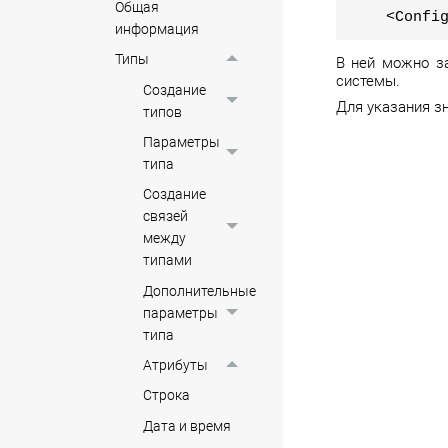
Общая
<Confi
информация
Типы
В ней можно за
системы.
Создание
Для указания з
типов
Параметры
типа
Создание
связей
между
типами
Дополнительные
параметры
типа
Атрибуты
Строка
Дата и время