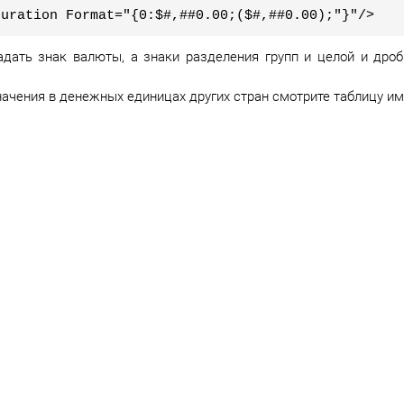
guration Format="{0:$#,##0.00;($#,##0.00);"}"/>
дать знак валюты, а знаки разделения групп и целой и дроб
начения в денежных единицах других стран смотрите таблицу и