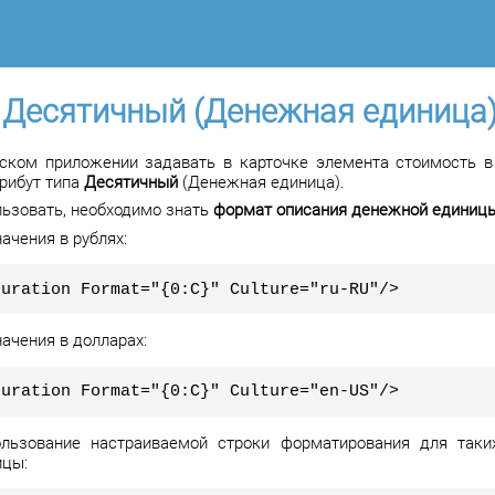
 Десятичный (Денежная единица
тском приложении задавать в карточке элемента стоимость 
рибут типа
Десятичный
(Денежная единица).
льзовать, необходимо знать
формат описания денежной единиц
ачения в рублях:
guration Format="{0:C}" Culture="ru-RU"/>
ачения в долларах:
guration Format="{0:C}" Culture="en-US"/>
льзование настраиваемой строки форматирования для таких
ицы: