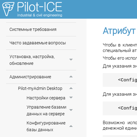
Общие сведения
Что нового?
Атрибут
Системные требования
Часто задаваемые вопросы
Чтобы в клиен
специальный ат
Установка, настройка,
Чтобы его испо
обновление
Для указания зн
Администрирование
<Confi
Pilot-myAdmin Desktop
Для указания зн
Настройки сервера
Управление базами
<Confi
данных на сервере
Возможно испо
Конфигурирование
денежной един
базы данных