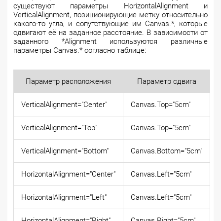
существуют параметры HorizontalAlignment и
VerticalAlignment, позиционирующие метку относительно
какого-то угла, и сопутствующие им Canvas.*, которые
сдвигают её на заданное расстояние. В зависимости от
заданного *Alignment используются различные
параметры Canvas.* согласно таблице:
Параметр расположения
Параметр сдвига
VerticalAlignment="Center"
Canvas.Top="5cm"
VerticalAlignment="Top"
Canvas.Top="5cm"
VerticalAlignment="Bottom"
Canvas.Bottom="5cm"
HorizontalAlignment="Center"
Canvas.Left="5cm"
HorizontalAlignment="Left"
Canvas.Left="5cm"
HorizontalAlignment="Right"
Canvas.Right="5cm"