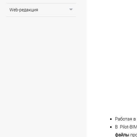
Web-редакция
Работая в
В Pilot-B
файлы
про