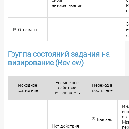
скрипт
с
автоматизации
R
c
З
―
―
в
Отозвано
д
Группа состояний задания на
визирование
(Review)
Возможное
Исходное
Переход в
действие
состояние
состояние
пользователя
Ин
исп
ав
Выдано
Man
Нет действия
пер