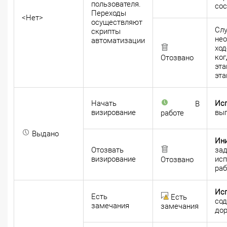
пользователя.
со
Переходы
<Нет>
осуществляют
Слу
скрипты
нео
автоматизации
ход
ког
Отозвано
эта
эта
Начать
Ис
В
визирование
вып
работе
Выдано
Ин
Отозвать
зад
визирование
исп
Отозвано
раб
Ис
Есть
Есть
сод
замечания
замечания
дор