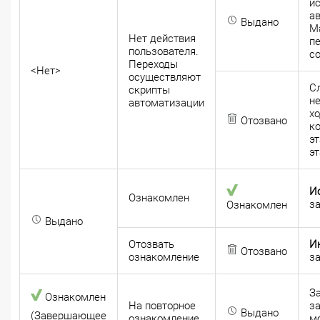
ис
а
Выдано
M
Нет действия
п
пользователя.
с
Переходы
<Нет>
осуществляют
С
скрипты
н
автоматизации
хо
Отозвано
ко
эт
эт
И
Ознакомлен
з
Ознакомлен
Выдано
Отозвать
И
Отозвано
ознакомление
з
З
Ознакомлен
На повторное
з
Выдано
(Завершающее
ознакомление
м