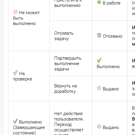
(
В работе
выполнению
и
Не может
и
быть
выполнено
И
Отозвать
п
Отозвано
задачу
п
м
Подтвердить
И
выполнение
в
Выполнено
задачи
На
проверке
И
Вернуть на
з
Выдано
доработку
о
В
Нет действия
п
пользователя.
В
Выполнено
Переход
а
(Завершающее
Выдано
осуществляет
в
состояние)