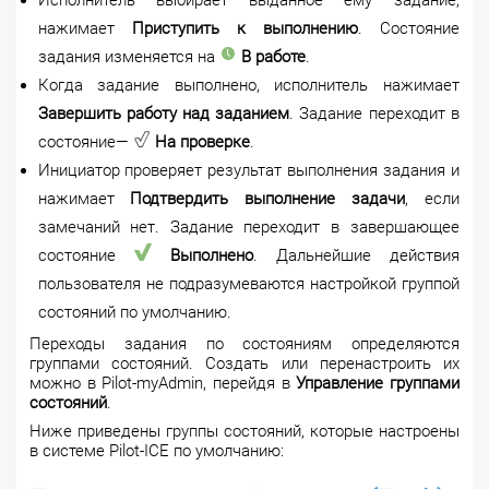
нажимает
Приступить к выполнению
. Состояние
задания изменяется на
В работе
.
Когда задание выполнено, исполнитель нажимает
Завершить работу над заданием
. Задание переходит в
состояние―
На проверке
.
Инициатор проверяет результат выполнения задания и
нажимает
Подтвердить выполнение задачи
, если
замечаний нет. Задание переходит в завершающее
состояние
Выполнено
. Дальнейшие действия
пользователя не подразумеваются настройкой группой
состояний по умолчанию.
Переходы задания по состояниям определяются
группами состояний. Создать или перенастроить их
можно в Pilot-myAdmin, перейдя в
Управление группами
состояний
.
Ниже приведены группы состояний, которые настроены
в системе Pilot-ICE по умолчанию: