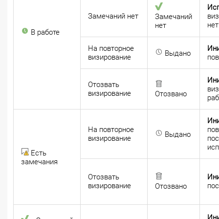
Ис
Замечаний нет
виз
Замечаний
нет
нет
В работе
На повторное
Ин
Выдано
визирование
пов
Ин
Отозвать
виз
визирование
Отозвано
раб
Ин
На повторное
пов
Выдано
визирование
пос
исп
Есть
замечания
Отозвать
Ин
визирование
пос
Отозвано
Ин