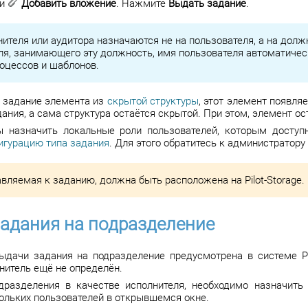
ки
Добавить вложение
. Нажмите
Выдать задание
.
нителя или аудитора назначаются не на пользователя, а на долж
ля, занимающего эту должность, имя пользователя автоматичес
роцессов и шаблонов.
 задание элемента из
скрытой структуры
, этот элемент появля
ания, а сама структура остаётся скрытой. При этом, элемент о
ы назначить локальные роли пользователей, которым доступ
игурацию типа задания
. Для этого обратитесь к администратору
вляемая к заданию, должна быть расположена на Pilot-Storage.
адания на подразделение
дачи задания на подразделение предусмотрена в системе Pil
нитель ещё не определён.
дразделения в качестве исполнителя, необходимо назначит
кольких пользователей в открывшемся окне.