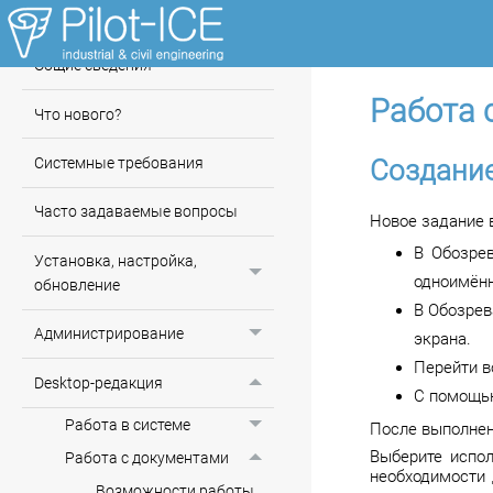
Инфоцентр системы Pilot
Общие сведения
Работа 
Что нового?
Системные требования
Создание
Часто задаваемые вопросы
Новое задание 
В Обозре
Установка, настройка,
одноимённ
обновление
В Обозрев
Администрирование
экрана.
Перейти в
Desktop-редакция
С помощь
Работа в системе
После выполнен
Выберите испол
Работа с документами
необходимости 
Возможности работы