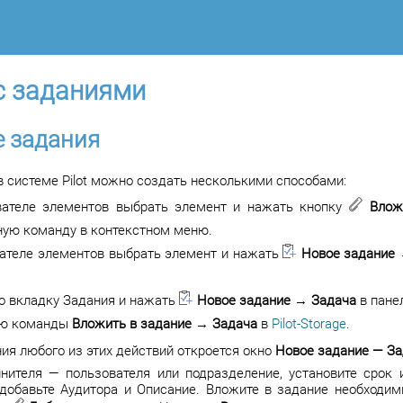
с заданиями
 задания
в системе Pilot можно создать несколькими способами:
вателе элементов выбрать элемент и нажать кнопку
Влож
ую команду в контекстном меню.
ателе элементов выбрать элемент и нажать
Новое задание
о вкладку Задания и нажать
Новое задание
→
Задача
в пане
ю команды
Вложить в задание
→
Задача
в
Pilot-Storage
.
ия любого из этих действий откроется окно
Новое задание — З
нителя — пользователя или подразделение, установите срок 
добавьте Аудитора и Описание. Вложите в задание необходи