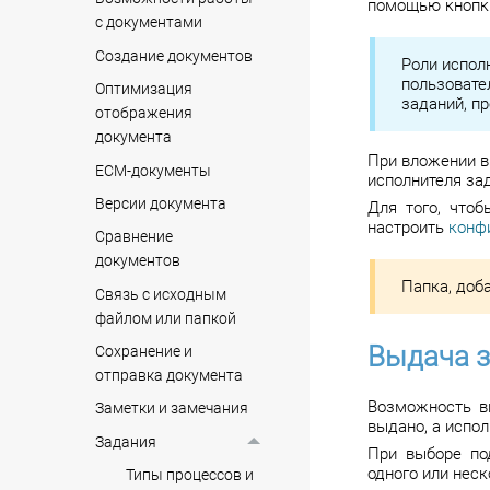
помощью кноп
с документами
Создание документов
Роли испол
пользовате
Оптимизация
заданий, п
отображения
документа
При вложении в
ECM-документы
исполнителя зад
Версии документа
Для того, чтоб
настроить
конф
Сравнение
документов
Папка, доба
Связь с исходным
файлом или папкой
Выдача з
Cохранение и
отправка документа
Возможность вы
Заметки и замечания
выдано, а испол
Задания
При выборе по
одного или нес
Типы процессов и